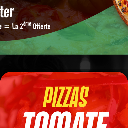
ter
ème
ée = La 2
Offerte
PIZZAS