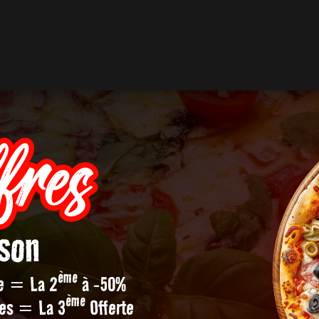
fres
ison
ème
ée = La 2
à -50%
ème
ées = La 3
Offerte