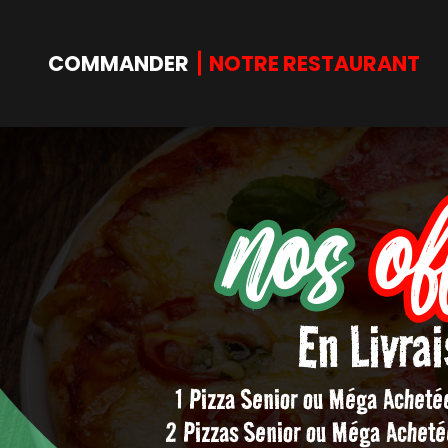
COMMANDER
NOTRE RESTAURANT
nos
of
Accueil
Allergènes
En Livra
Charte Qualité
C.G.V
1 Pizza Senior ou Méga Achet
Contact
2 Pizzas Senior ou Méga Achet