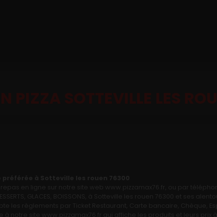
N PIZZA SOTTEVILLE LES RO
préférée à Sotteville les rouen 76300
pas en ligne sur notre site web www.pizzamax76.fr, ou par télépho
SERTS, GLACES, BOISSONS, à Sotteville les rouen 76300 et ses alento
te les règlements par Ticket Restaurant, Carte bancaire, Chèque, Es
 à notre site www.pizzamax76.fr qui affiche les produits et leurs prix