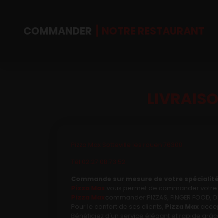
COMMANDER
NOTRE RESTAURANT
LIVRAISO
Accueil
Allergènes
Pizza Max Sotteville les rouen 76300
Charte Qualité
Tél:02.27.08.73.52
C.G.V
Commande sur mesure de votre spécialité 
Pizza Max
vous permet de commander votre re
Pizza Max
commander:PIZZAS, FINGER FOOD, DES
Contact
Pour le confort de ses clients,
Pizza Max
accep
Bénéficiez d'un service élégant et rapide grâce