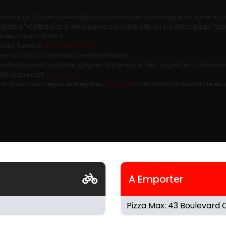
rt, Fermé ou Ouvre à heure) pour commander votre repas en ligne à So
ts, n'hésitez pas à nous suivre sur notre site ou sur notre page fa
e les rouen 76300 ?
 notre numéro
02.27.08.73.52
.
vez un SMS ou un email de confirmation.
 entreprises et sociétés, gagnez du temps et de l'argent en continuan
e du restaurant
Pizza Max
.
r la livraison repas entreprise,
Pizza Max
satisfait tout le monde en 
A Emporter