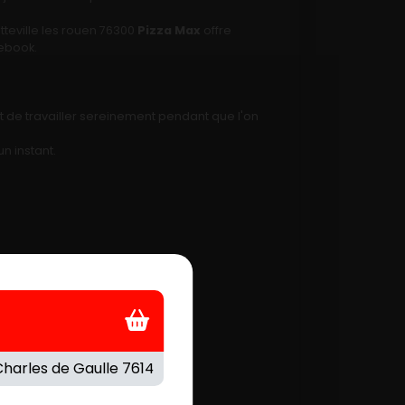
tteville les rouen 76300
Pizza Max
offre
cebook.
t de travailler sereinement pendant que l'on
un instant.