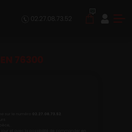
0
02.27.08.73.52
UEN 76300
ne sur le numéro
02.27.08.73.52
.
urs.
pèce, .
 à jour et avec la possibilité de commander en